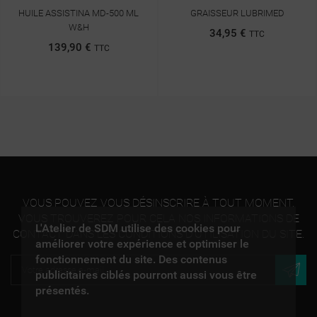
HUILE ASSISTINA MD-500 ML
GRAISSEUR LUBRIMED
W&H
34,95 €
TTC
139,90 €
TTC
VOUS POUVEZ VOUS DÉSINSCRIRE À TOUT MOMENT.
VOUS TROUVEREZ POUR CELA NOS INFORMATIONS DE
L'Atelier de SDM utilise des cookies pour
CONTACT DANS LES CONDITIONS D'UTILISATION DU SITE.
améliorer votre expérience et optimiser le
fonctionnement du site. Des contenus
publicitaires ciblés pourront aussi vous être
présentés.