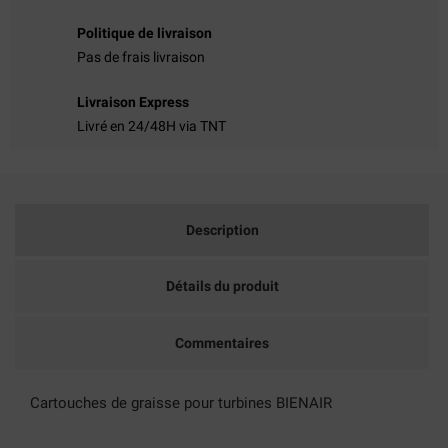
Politique de livraison
((TITLE))
CONNEXION
Pas de frais livraison
MES LISTES D'ENVIES
((LABEL))
VOUS DEVEZ ÊTRE CONNECTÉ POUR AJOUTER DES
Livraison Express
PRODUITS À VOTRE LISTE D'ENVIES.
Livré en 24/48H via TNT
add_circle_outline
CRÉER UNE NOUVELLE LISTE
((CANCELTEXT))
((LOGINTEXT))
((CANCELTEXT))
((CREATETEXT))
Description
Détails du produit
Commentaires
Cartouches de graisse pour turbines BIENAIR