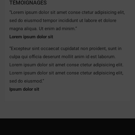
TÉMOIGNAGES
add_circle_outline
CRÉER UNE NOUVELLE LISTE
“
Lorem ipsum dolor sit amet conse ctetur adipisicing elit,
((CANCELTEXT))
((MODALDELETETEXT))
((CANCELTEXT))
((LOGINTEXT))
sed do eiusmod tempor incididunt ut labore et dolore
((CANCELTEXT))
((CREATETEXT))
magna aliqua. Ut enim ad minim.
”
Lorem ipsum dolor sit
“
Excepteur sint occaecat cupidatat non proident, sunt in
culpa qui officia deserunt mollit anim id est laborum.
Lorem ipsum dolor sit amet conse ctetur adipisicing elit.
Lorem ipsum dolor sit amet conse ctetur adipisicing elit,
sed do eiusmod.
”
Ipsum dolor sit