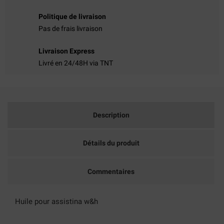
Politique de livraison
((TITLE))
CONNEXION
Pas de frais livraison
MES LISTES D'ENVIES
((LABEL))
VOUS DEVEZ ÊTRE CONNECTÉ POUR AJOUTER DES
Livraison Express
PRODUITS À VOTRE LISTE D'ENVIES.
Livré en 24/48H via TNT
add_circle_outline
CRÉER UNE NOUVELLE LISTE
((CANCELTEXT))
((LOGINTEXT))
((CANCELTEXT))
((CREATETEXT))
Description
Détails du produit
Commentaires
Huile pour assistina w&h