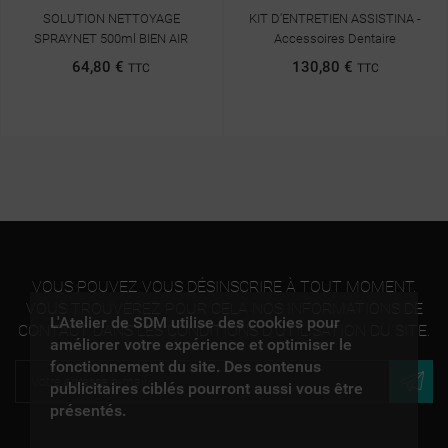
SOLUTION NETTOYAGE
KIT D'ENTRETIEN ASSISTINA -
SPRAYNET 500ml BIEN AIR
Accessoires Dentaire
64,80 €
130,80 €
TTC
TTC
VOUS POUVEZ VOUS DÉSINSCRIRE À TOUT MOMENT.
VOUS TROUVEREZ POUR CELA NOS INFORMATIONS DE
L'Atelier de SDM utilise des cookies pour
CONTACT DANS LES CONDITIONS D'UTILISATION DU SITE.
améliorer votre expérience et optimiser le
fonctionnement du site. Des contenus
publicitaires ciblés pourront aussi vous être
présentés.