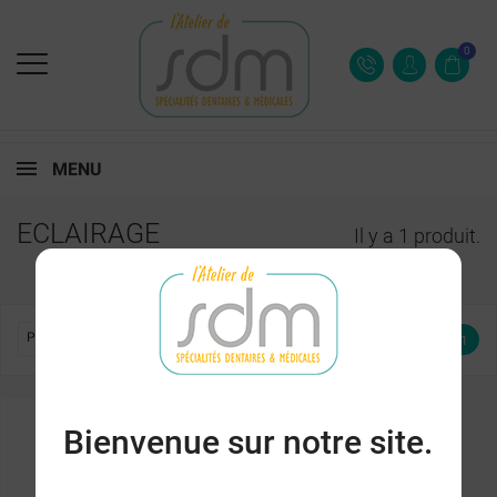
0
MENU
ECLAIRAGE
Il y a 1 produit.

PERTINENCE
1
Bienvenue sur notre site.