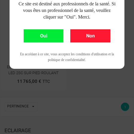
Ce site est destiné aux professionnels de la santé. Si
vous êtes un professionnel de la santé, veuillez
cliquer sur "Oui". Merci.
Oui
Non
En accédant à ce site, vous acceptez les conditions d'utilisation et la
politique de confidentialité.
((TITLE))
ECLAIRAGE DE BLOC DR MACH
CONNEXION
LED 2SC SUR PIED ROULANT
((MODALTITLE))
MES LISTES D'ENVIES
11 765,00 €
TTC
((LABEL))
VOUS DEVEZ ÊTRE CONNECTÉ POUR AJOUTER DES
((CONFIRMMESSAGE))
PRODUITS À VOTRE LISTE D'ENVIES.
add_circle_outline
CRÉER UNE NOUVELLE LISTE

PERTINENCE
1
((CANCELTEXT))
((MODALDELETETEXT))
((CANCELTEXT))
((LOGINTEXT))
((CANCELTEXT))
((CREATETEXT))
ECLAIRAGE