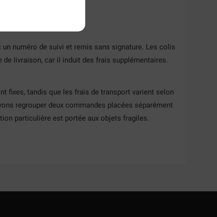
 un numéro de suivi et remis sans signature. Les colis
e livraison, car il induit des frais supplémentaires.
nt fixes, tandis que les frais de transport varient selon
ouvons regrouper deux commandes placées séparément
ion particulière est portée aux objets fragiles.
TE
TE