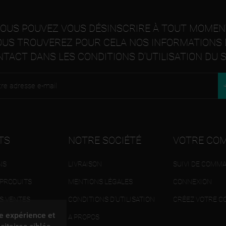
((CANCELTEXT))
((CREATETEXT))
OUS POUVEZ VOUS DÉSINSCRIRE À TOUT MOMEN
OUS TROUVEREZ POUR CELA NOS INFORMATIONS 
TACT DANS LES CONDITIONS D'UTILISATION DU S
TS
NOTRE SOCIÉTÉ
VOTRE CO
NS
LIVRAISON
SUIVI DE COMM
PRODUITS
MENTIONS LÉGALES
CONNEXION
S VENTES
CONDITIONS D'UTILISATION
CRÉEZ VOTRE C
re expérience et
A PROPOS