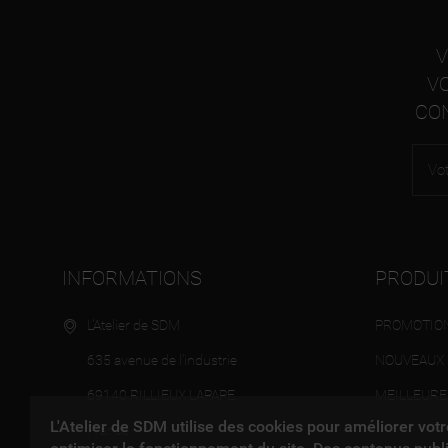
V
V
CON
INFORMATIONS
PRODUI
L'Atelier de SDM
PROMOTIO
635 avenue de l'industrie
NOUVEAUX 
69140 RILLIEUX LAPAPE
MEILLEURE
L'Atelier de SDM utilise des cookies pour améliorer vot
France