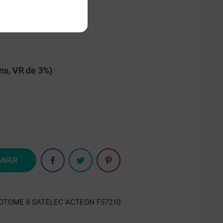
ans, VR de 3%)
ANIER
OTOME II SATELEC ACTEON F57210