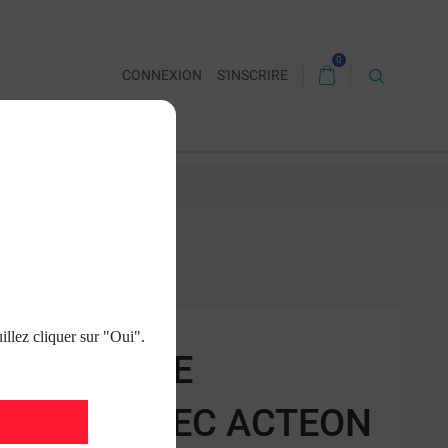
0
CONNEXION
S'INSCRIRE
 CONTACTER
illez cliquer sur "Oui".
ELECTRIQUE
 II SATELEC ACTEON