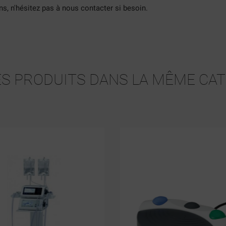
ns, n'hésitez pas à nous contacter si besoin.
ITLE))
NNEXION
S LISTES D'ENVIES
ABEL))
US DEVEZ ÊTRE CONNECTÉ POUR AJOUTER DES PRODUITS À VOTRE LIS
S PRODUITS DANS LA MÊME CAT
NVIES.
add_circle_outline
CRÉER UNE NOUVELLE LIS
((CANCELTEXT))
((LOGINTEXT))
((CANCELTEXT))
((CREATETEXT))