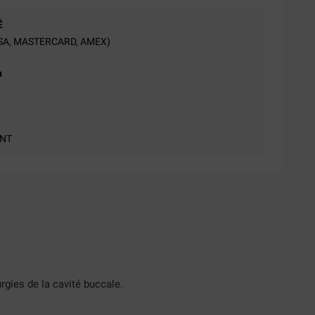
É
ISA, MASTERCARD, AMEX)
n
TNT
rgies de la cavité buccale.