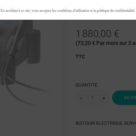
0 revue(s)
En accédant à ce site, vous acceptez les conditions d'utilisation et la politique de confidentialité.
1 880,00 €
(73,20 € Par mois sur 3 
TTC
QUANTITÉ
AU P
BISTOURI ELECTRIQUE SERV