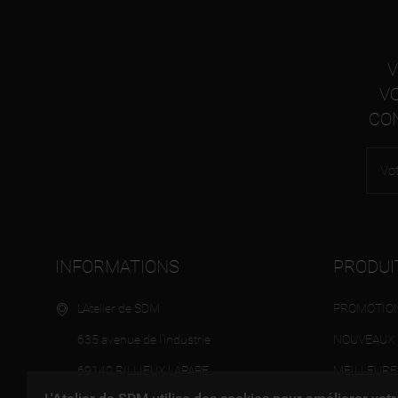
V
V
CON
INFORMATIONS
PRODUI
L'Atelier de SDM
PROMOTIO
635 avenue de l'industrie
NOUVEAUX 
69140 RILLIEUX LAPAPE
MEILLEURE