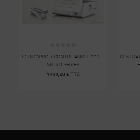
I CHIROPRO + CONTRE ANGLE 20:1 L
GÉNÉRAT
MICRO-SERIES
4 499,00 €
TTC