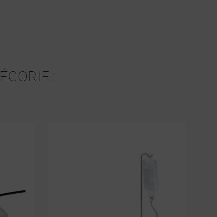
TE
ÉGORIE :
TE