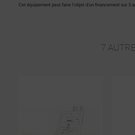
Cet équipement peut faire l'objet d'un financement sur 3 a
((T
CO
ME
((L
VO
7 AUTRE
D'E