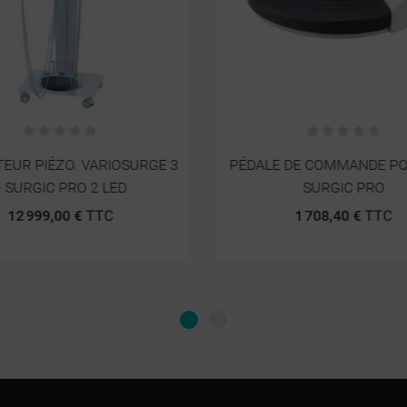
EUR PIÉZO. VARIOSURGE 3
PÉDALE DE COMMANDE P
+ SURGIC PRO 2 LED
SURGIC PRO
12 999,00 €
TTC
1 708,40 €
TTC