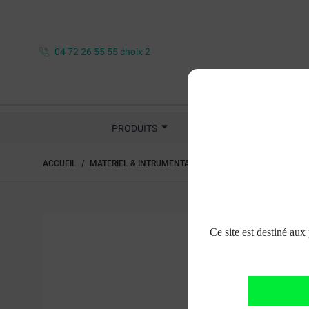
04 72 26 55 55 choix 2
PRODUITS
AMÉNAGEMENTS DU CABI
ACCUEIL
MATERIEL & INTRUMENTATION ROTATIF
CHIRURGIE / 
Ce site est destiné aux